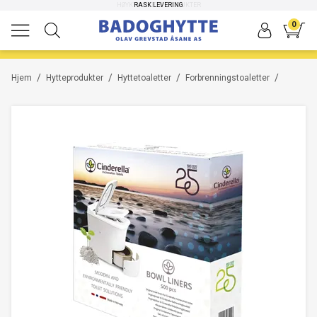
HØYKVALITETS PRODUKTER
RASK LEVERING
0
/
/
/
/
Hjem
Hytteprodukter
Hyttetoaletter
Forbrenningstoaletter