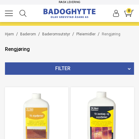
RASK LEVERING
0
/
/
/
/
Hjem
Baderom
Baderomsutstyr
Pleiemidler
Rengjøring
Rengjøring
FILTER
KATEGORIER
PRIS
223
NOK
-
1298
NOK
7
Nullstill