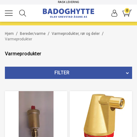
HØYKVALITETS PRODUKTER
RASK LEVERING
0
/
/
/
Hjem
Bereder/varme
Varmeprodukter, rør og deler
Varmeprodukter
Varmeprodukter
FILTER
MERKE
TYPE
PRIS
199
NOK
-
2670
NOK
13
Nullstill