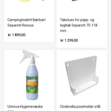
Campingtoalett Bærbart
Takstuss for papp- og
Separett Rescue
tegltak Separett 75-118
mm
kr 1 899,00
kr 1 299,00
Urinova Hygienevæske
Cinderella poseholder stål