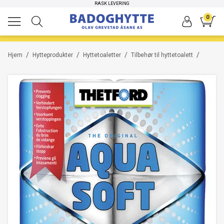
HØYKVALITETS PRODUKTER
RASK LEVERING
0
/
/
/
/
Hjem
Hytteprodukter
Hyttetoaletter
Tilbehør til hyttetoalett