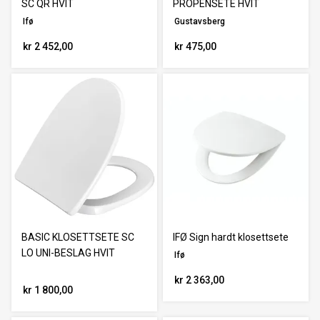
SC QR HVIT
PROPENSETE HVIT
Ifø
Gustavsberg
kr 2 452,00
kr 475,00
BASIC KLOSETTSETE SC
IFØ Sign hardt klosettsete
LO UNI-BESLAG HVIT
Ifø
kr 2 363,00
kr 1 800,00