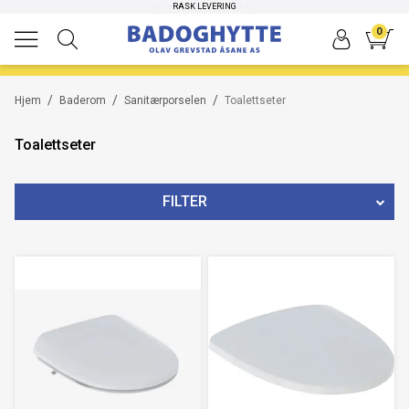
HØYKVALITETS PRODUKTER
RASK LEVERING
0
/
/
/
Hjem
Baderom
Sanitærporselen
Toalettseter
Toalettseter
FILTER
MERKE
SERIE
FARGE
PRIS
93
NOK
-
6726
NOK
45