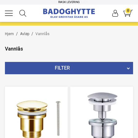
HØYKVALITETS PRODUKTER
RASK LEVERING
0
/
/
Hjem
Avløp
Vannlås
Vannlås
FILTER
MERKE
DIMENSJON
FARGE
TYPE
PRIS
23
NOK
-
1595
NOK
79