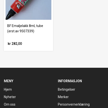
BF Emaljelakk 8ml, tube
(erst.av 9507339)
kr 282,00
MENY
INFORMASJON
Hjem
Betingelser
Nyheter
Merker
Om oss
Personvernerklæring