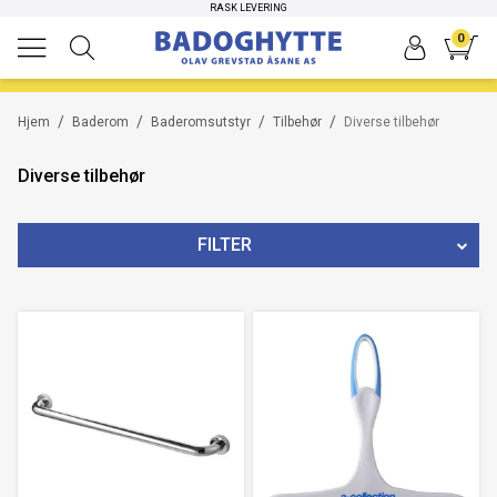
RASK LEVERING
-50%
-30%
0
/
/
/
/
Hjem
Baderom
Baderomsutstyr
Tilbehør
Diverse tilbehør
Diverse tilbehør
FILTER
MERKE
BREDDE/LENGDE
FARGE
TYPE
PRIS
99
NOK
-
803
NOK
9