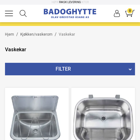
HØYKVALITETS PRODUKTER
RASK LEVERING
0
/
/
Hjem
Kjøkken/vaskerom
Vaskekar
Vaskekar
FILTER
MERKE
BREDDE/LENGDE
PRIS
273
NOK
-
6542
NOK
20
Nullstill