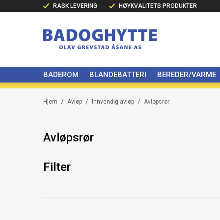
RASK LEVERING
HØYKVALITETS PRODUKTER
BADEROM
BLANDEBATTERI
BEREDER/VARME
/
/
/
Hjem
Avløp
Innvendig avløp
Avløpsrør
Avløpsrør
Filter