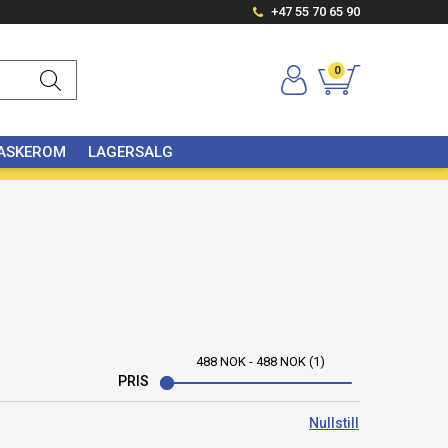
+47 55 70 65 90
0
VASKEROM
LAGERSALG
488
NOK
-
488
NOK
1
PRIS
Nullstill