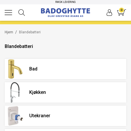
HØYKVALITETS PRODUKTER
RASK LEVERING
0
/
Hjem
Blandebatteri
Blandebatteri
Bad
Kjøkken
Utekraner