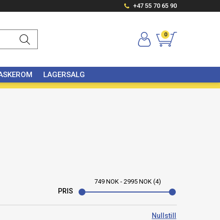
+47 55 70 65 90
-18%
0
VASKEROM
LAGERSALG
749
NOK
-
2995
NOK
4
PRIS
Nullstill