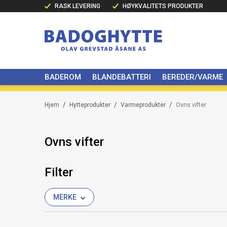
RASK LEVERING
HØYKVALITETS PRODUKTER
BADEROM
BLANDEBATTERI
BEREDER/VARME
/
/
/
Hjem
Hytteprodukter
Varmeprodukter
Ovns vifter
Ovns vifter
Filter
MERKE