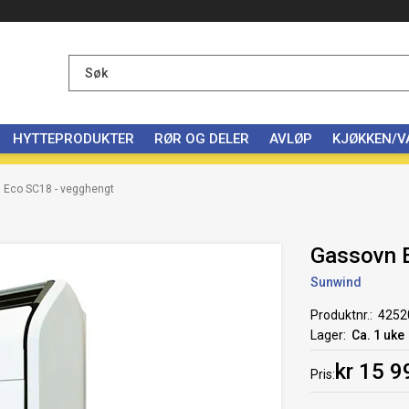
HYTTEPRODUKTER
RØR OG DELER
AVLØP
KJØKKEN/
 Eco SC18 - vegghengt
Gassovn 
Sunwind
Produktnr.
4252
Lager
Ca. 1 uke
kr 15 9
Pris