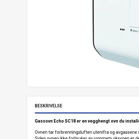
BESKRIVELSE
Gassovn Echo SC18 er en vegghengt ovn du installe
Ovnen tar forbrenningsluften utenifra og avgassene 
Siden ovnen ikke forbruker av rommets oksygen er den 