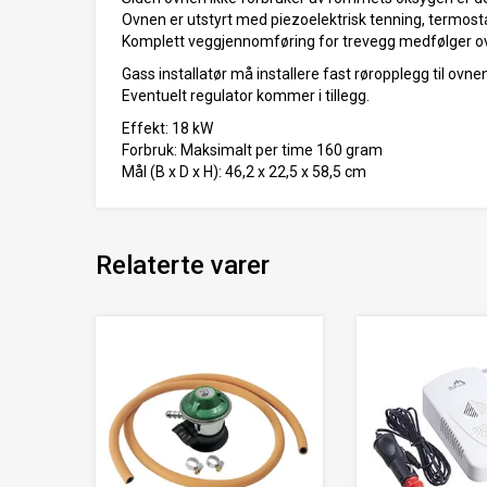
Ovnen er utstyrt med piezoelektrisk tenning, termosta
Komplett veggjennomføring for trevegg medfølger o
Gass installatør må installere fast røropplegg til ovnen
Eventuelt regulator kommer i tillegg.
Effekt: 18 kW
Forbruk: Maksimalt per time 160 gram
Mål (B x D x H): 46,2 x 22,5 x 58,5 cm
Relaterte varer