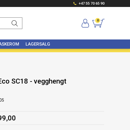
+47 55 70 65 90
0
VASKEROM
LAGERSALG
Eco SC18 - vegghengt
05
99,00