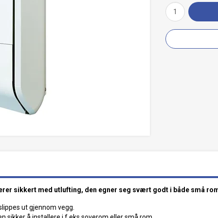
rer sikkert med utlufting, den egner seg svært godt i både små ro
slippes ut gjennom vegg.
sikker å installere i f.eks soverom eller små rom.