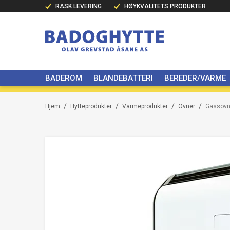
RASK LEVERING
HØYKVALITETS PRODUKTER
BADEROM
BLANDEBATTERI
BEREDER/VARME
/
/
/
/
Hjem
Hytteprodukter
Varmeprodukter
Ovner
Gassovn