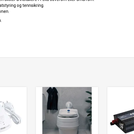
tstyring og tennsikring.
vnen.
.