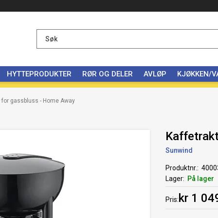
HYTTEPRODUKTER
RØR OG DELER
AVLØP
KJØKKEN/
r for gassbluss - Home Away
Kaffetrak
Sunwind
Produktnr.
4000
Lager
På lager
kr 1 04
Pris