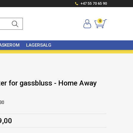
+47 55 70 65 90
0
VASKEROM
LAGERSALG
ter for gassbluss - Home Away
30
9,00