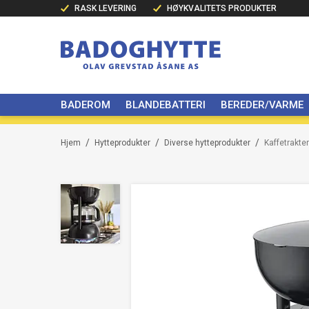
RASK LEVERING
HØYKVALITETS PRODUKTER
BADEROM
BLANDEBATTERI
BEREDER/VARME
/
/
/
Hjem
Hytteprodukter
Diverse hytteprodukter
Kaffetrakte