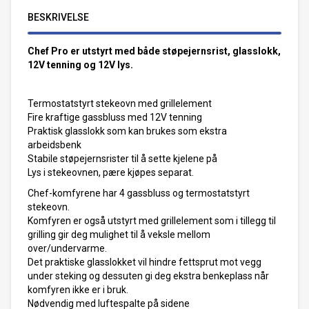
BESKRIVELSE
Chef Pro er utstyrt med både støpejernsrist, glasslokk,
12V tenning og 12V lys.
Termostatstyrt stekeovn med grillelement
Fire kraftige gassbluss med 12V tenning
Praktisk glasslokk som kan brukes som ekstra
arbeidsbenk
Stabile støpejernsrister til å sette kjelene på
Lys i stekeovnen, pære kjøpes separat.
Chef-komfyrene har 4 gassbluss og termostatstyrt
stekeovn.
Komfyren er også utstyrt med grillelement som i tillegg til
grilling gir deg mulighet til å veksle mellom
over/undervarme.
Det praktiske glasslokket vil hindre fettsprut mot vegg
under steking og dessuten gi deg ekstra benkeplass når
komfyren ikke er i bruk.
Nødvendig med luftespalte på sidene