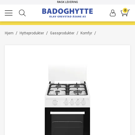
HØYKVALITETS PRODUKTER
RASK LEVERING
0
/
/
/
/
Hjem
Hytteprodukter
Gassprodukter
Komfyr