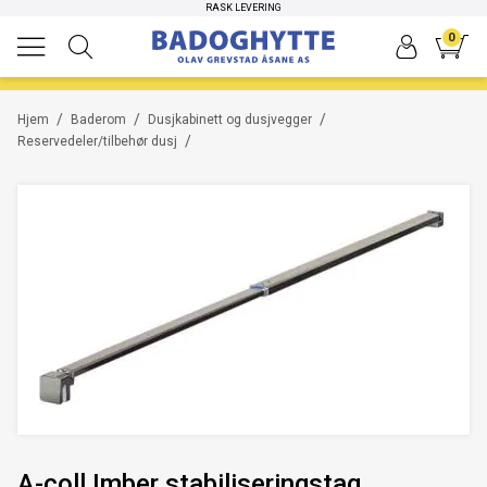
HØYKVALITETS PRODUKTER
RASK LEVERING
0
/
/
/
Hjem
Baderom
Dusjkabinett og dusjvegger
/
Reservedeler/tilbehør dusj
A-coll Imber stabiliseringstag