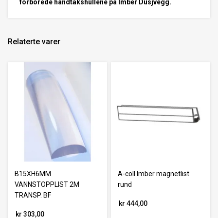
forborede håndtakshullene på Imber Dusjvegg.
Relaterte varer
B15XH6MM
A-coll Imber magnetlist
VANNSTOPPLIST 2M
rund
TRANSP. BF
kr 444,00
kr 303,00