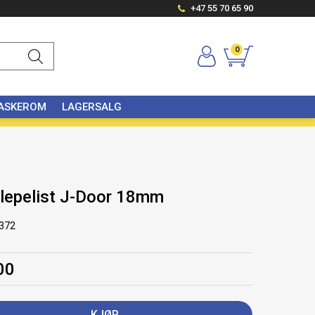
+47 55 70 65 90
0
VASKEROM
LAGERSALG
slepelist J-Door 18mm
372
00
KJØP