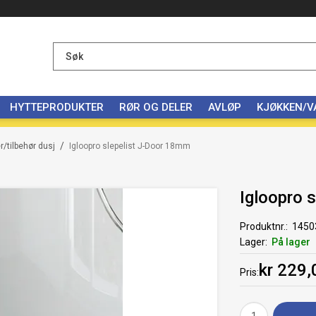
HYTTEPRODUKTER
RØR OG DELER
AVLØP
KJØKKEN/
/
/tilbehør dusj
Igloopro slepelist J-Door 18mm
Igloopro 
Produktnr.
1450
Lager
På lager
kr 229,
Pris