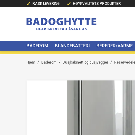
RASK LEVERING
HØYKVALITETS PRODUKTER
BADEROM
BLANDEBATTERI
BEREDER/VARME
/
/
/
Hjem
Baderom
Dusjkabinett og dusjvegger
Reservedeler