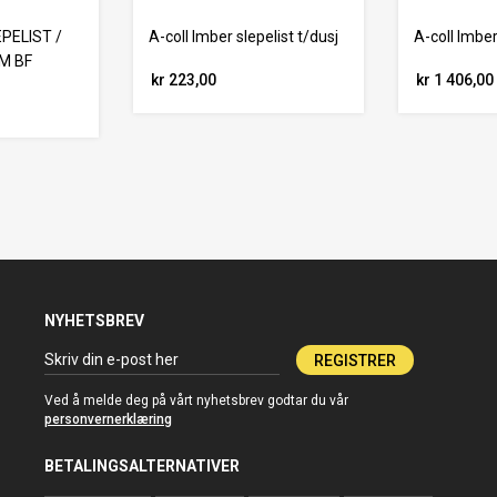
PELIST /
A-coll Imber slepelist t/dusj
A-coll Imber
M BF
kr 223,00
kr 1 406,00
NYHETSBREV
REGISTRER
Ved å melde deg på vårt nyhetsbrev godtar du vår
personvernerklæring
BETALINGSALTERNATIVER