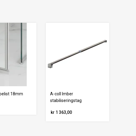
epelist 18mm
A-coll Imber
stabiliseringstag
kr 1 363,00