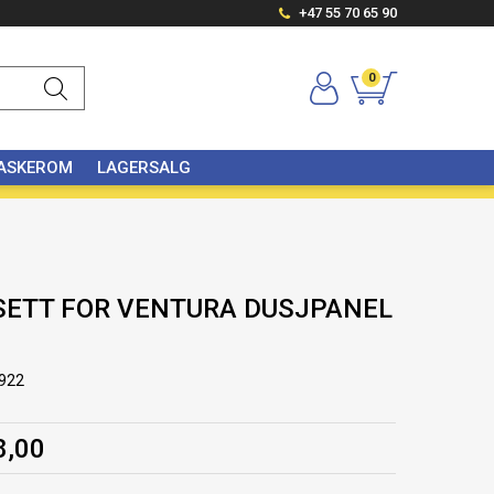
+47 55 70 65 90
0
VASKEROM
LAGERSALG
SETT FOR VENTURA DUSJPANEL
922
8,00