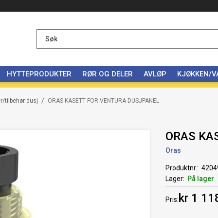
HYTTEPRODUKTER
RØR OG DELER
AVLØP
KJØKKEN/
/
/tilbehør dusj
ORAS KASETT FOR VENTURA DUSJPANEL
ORAS KA
Oras
Produktnr.
4204
Lager
På lager
kr 1 11
Pris