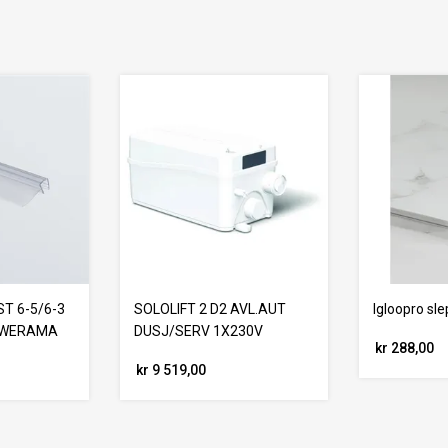
T 6-5/6-3
SOLOLIFT 2 D2 AVL.AUT
Igloopro sl
OWERAMA
DUSJ/SERV 1X230V
kr 288,00
kr 9 519,00