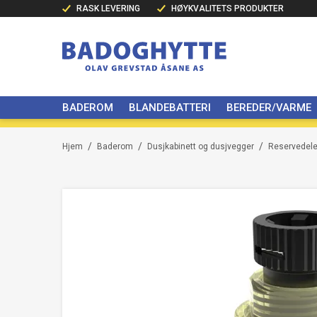
RASK LEVERING
HØYKVALITETS PRODUKTER
BADEROM
BLANDEBATTERI
BEREDER/VARME
/
/
/
Hjem
Baderom
Dusjkabinett og dusjvegger
Reservedeler