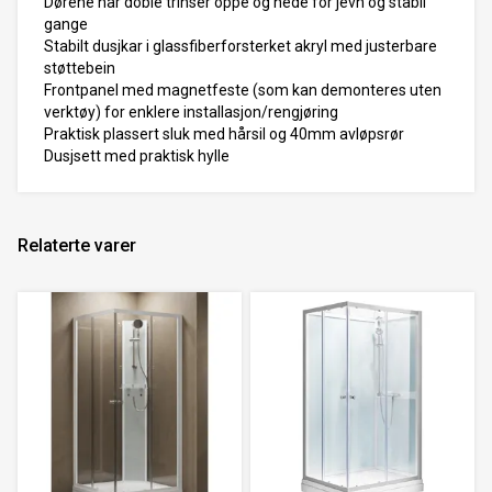
Dørene har doble trinser oppe og nede for jevn og stabil
gange
Stabilt dusjkar i glassfiberforsterket akryl med justerbare
støttebein
Frontpanel med magnetfeste (som kan demonteres uten
verktøy) for enklere installasjon/rengjøring
Praktisk plassert sluk med hårsil og 40mm avløpsrør
Dusjsett med praktisk hylle
Relaterte varer