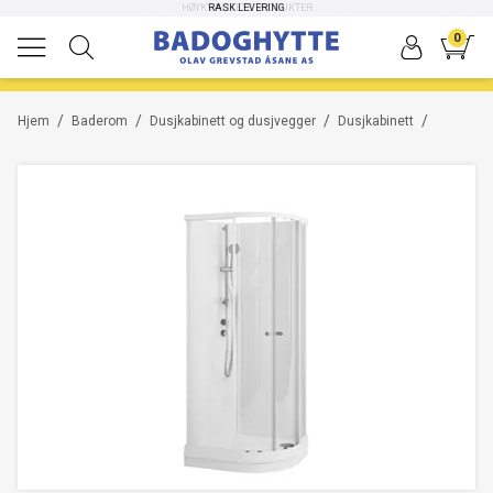
HØYKVALITETS PRODUKTER
RASK LEVERING
-29%
-10%
0
/
/
/
/
Hjem
Baderom
Dusjkabinett og dusjvegger
Dusjkabinett