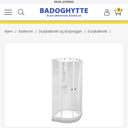
HØYKVALITETS PRODUKTER
RASK LEVERING
0
/
/
/
/
Hjem
Baderom
Dusjkabinett og dusjvegger
Dusjkabinett