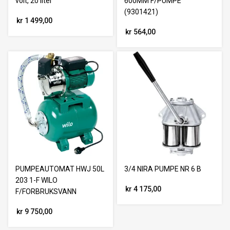
volt, 20 liter
600MM F/PUMPE
(9301421)
kr 1 499,00
kr 564,00
PUMPEAUTOMAT HWJ 50L
3/4 NIRA PUMPE NR 6 B
203 1-F WILO
kr 4 175,00
F/FORBRUKSVANN
kr 9 750,00