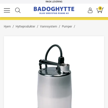
HØYKVALITETS PRODUKTER
RASK LEVERING
0
/
/
/
/
Hjem
Hytteprodukter
Vannsystem
Pumper