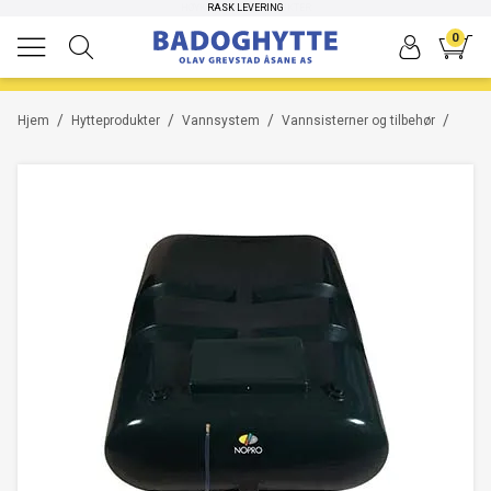
HØYKVALITETS PRODUKTER
RASK LEVERING
0
/
/
/
/
Hjem
Hytteprodukter
Vannsystem
Vannsisterner og tilbehør