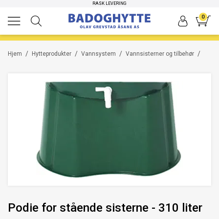
HØYKVALITETS PRODUKTER
RASK LEVERING
0
/
/
/
/
Hjem
Hytteprodukter
Vannsystem
Vannsisterner og tilbehør
Podie for stående sisterne - 310 liter