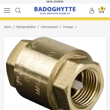
HØYKVALITETS PRODUKTER
RASK LEVERING
0
/
/
/
/
Hjem
Hytteprodukter
Vannsystem
Pumper