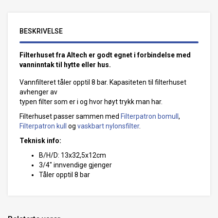
BESKRIVELSE
Filterhuset fra Altech er godt egnet i forbindelse med
vanninntak til hytte eller hus.
Vannfilteret tåler opptil 8 bar. Kapasiteten til filterhuset
avhenger av
typen filter som er i og hvor høyt trykk man har.
Filterhuset passer sammen med
Filterpatron bomull
,
Filterpatron kull
og
vaskbart nylonsfilter
.
Teknisk info:
B/H/D: 13x32,5x12cm
3/4" innvendige gjenger
Tåler opptil 8 bar