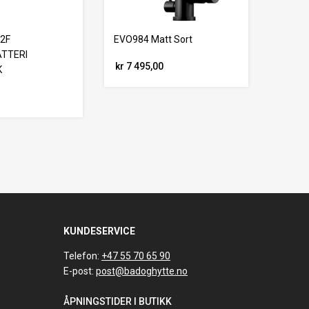
32F
EVO984 Matt Sort
TTERI
kr 7 495,00
K
KUNDESERVICE
Telefon:
+47 55 70 65 90
E-post:
post@badoghytte.no
ÅPNINGSTIDER I BUTIKK