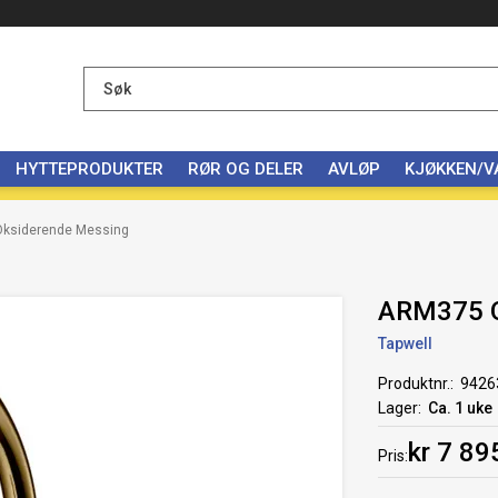
HYTTEPRODUKTER
RØR OG DELER
AVLØP
KJØKKEN/
ksiderende Messing
ARM375 O
Tapwell
Produktnr.
9426
Lager
Ca. 1 uke
kr 7 89
Pris