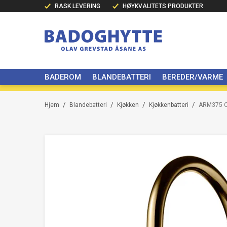
RASK LEVERING
HØYKVALITETS PRODUKTER
BADEROM
BLANDEBATTERI
BEREDER/VARME
/
/
/
/
Hjem
Blandebatteri
Kjøkken
Kjøkkenbatteri
ARM375 O