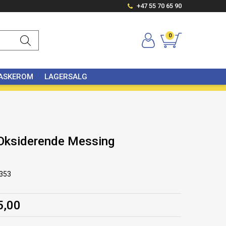
+47 55 70 65 90
0
VASKEROM
LAGERSALG
ksiderende Messing
353
5,00