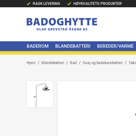
RASK LEVERING
HØYKVALITETS PRODUKTER
BADEROM
BLANDEBATTERI
BEREDER/VARME
/
/
/
/
Hjem
Blandebatteri
Bad
Dusj og badekarsbatteri
Tak