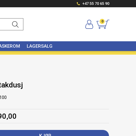
+47 55 70 65 90
0
VASKEROM
LAGERSALG
 takdusj
100
90,00
KJØP