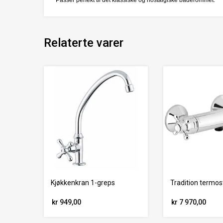
Passer perfekt til det klassiske og nostalgiske baderommet.
Relaterte varer
Kjøkkenkran 1-greps
Tradition termos
kr 949,00
kr 7 970,00