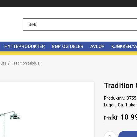
HYTTEPRODUKTER
RØR OG DELER
AVLØP
KJØKKEN/
/
dusj
Tradition takdusj
Tradition
Produktnr.
3755
Lager
Ca. 1 uke
kr 10 9
Pris