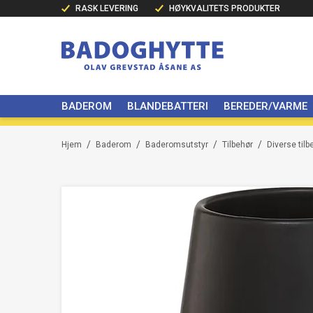
RASK LEVERING
HØYKVALITETS PRODUKTER
BADEROM
BLANDEBATTERI
BEREDER/VARME
/
/
/
/
Hjem
Baderom
Baderomsutstyr
Tilbehør
Diverse tilb