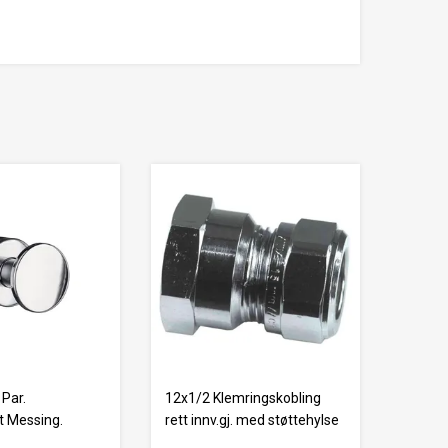
 Par.
12x1/2 Klemringskobling
 Messing.
rett innv.gj. med støttehylse