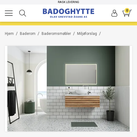
HØYKVALITETS PRODUKTER
RASK LEVERING
0
/
/
/
/
Hjem
Baderom
Baderomsmøbler
Miljøforslag