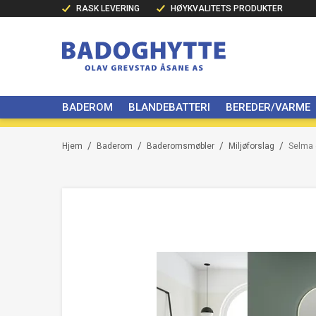
RASK LEVERING
HØYKVALITETS PRODUKTER
BADEROM
BLANDEBATTERI
BEREDER/VARME
/
/
/
/
Hjem
Baderom
Baderomsmøbler
Miljøforslag
Selma 