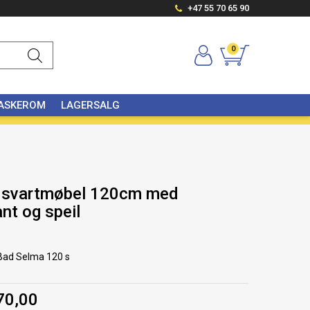
+47 55 70 65 90
0
VASKEROM
LAGERSALG
k svartmøbel 120cm med
nt og speil
Bad Selma 120 s
r
70,00