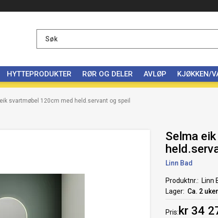
HYTTEPRODUKTER
RØR OG DELER
AVLØP
KJØKKEN/
eik svartmøbel 120cm med held.servant og speil
Selma ei
held.serva
Linn Bad
Produktnr.
Linn 
Lager
Ca. 2 uke
kr 34 2
Pris