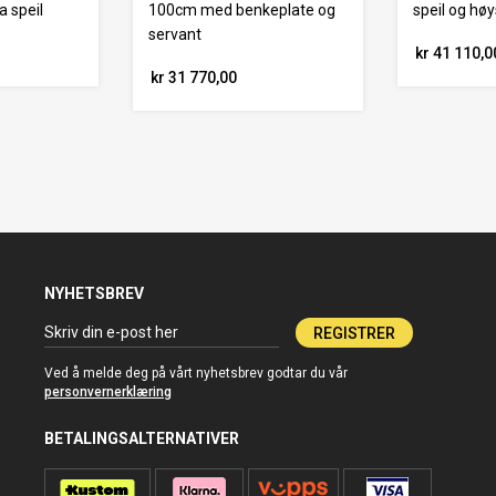
 speil
100cm med benkeplate og
speil og hø
servant
kr 41 110,0
kr 31 770,00
NYHETSBREV
REGISTRER
Ved å melde deg på vårt nyhetsbrev godtar du vår
personvernerklæring
BETALINGSALTERNATIVER