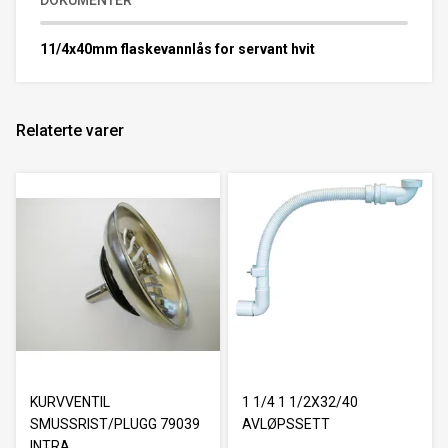
DOKUMENTER
11/4x40mm flaskevannlås for servant hvit
Relaterte varer
KURVVENTIL
1 1/4 1 1/2X32/40
SMUSSRIST/PLUGG 79039
AVLØPSSETT
INTRA