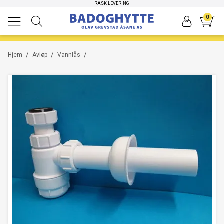
HØYKVALITETS PRODUKTER
RASK LEVERING
0
/
/
/
Hjem
Avløp
Vannlås