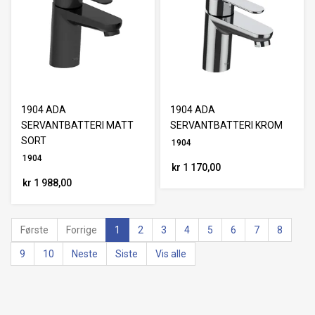
1904 ADA
1904 ADA
SERVANTBATTERI MATT
SERVANTBATTERI KROM
SORT
1904
1904
kr 1 170,00
kr 1 988,00
Første
Forrige
1
2
3
4
5
6
7
8
9
10
Neste
Siste
Vis alle