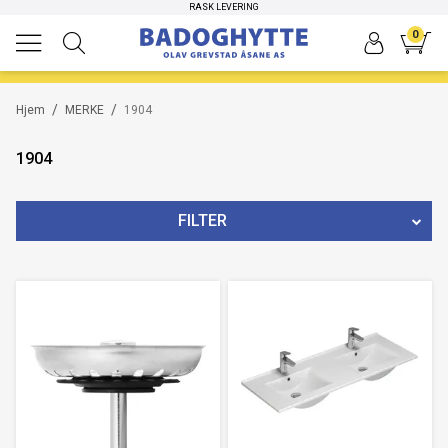
HØYKVALITETS PRODUKTER
RASK LEVERING
0
/
/
Hjem
MERKE
1904
1904
FILTER
PRIS
97
NOK
-
10490
NOK
198
Nullstill