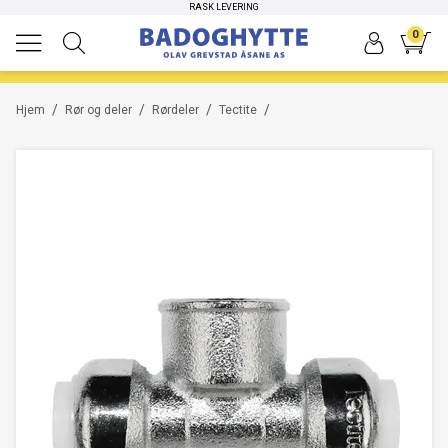
RASK LEVERING
0
/
/
/
/
Hjem
Rør og deler
Rørdeler
Tectite