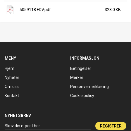
5059118 FDV.pdf
328,0 KB
MENY
INFORMASJON
Hjem
Betingelser
Nyheter
Merker
Om oss
Personvernerklæring
Kontakt
Cookie policy
NYHETSBREV
REGISTRER