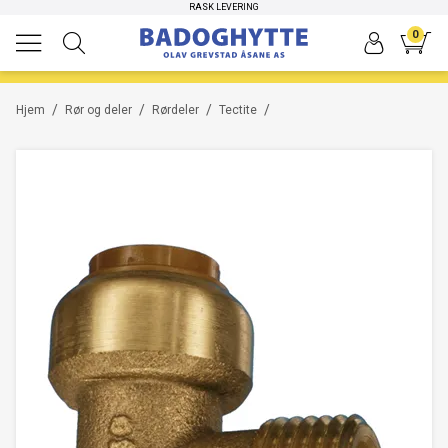
RASK LEVERING
0
/
/
/
/
Hjem
Rør og deler
Rørdeler
Tectite