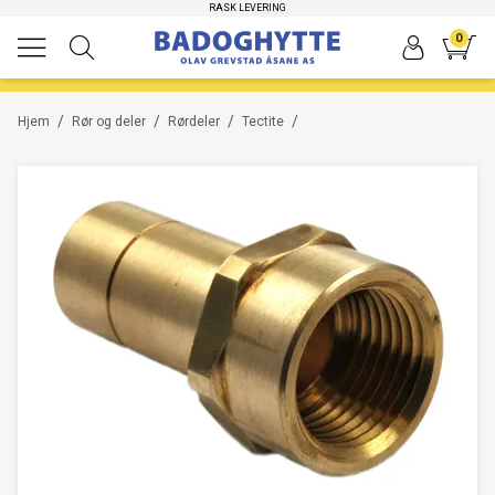
RASK LEVERING
0
/
/
/
/
Hjem
Rør og deler
Rørdeler
Tectite