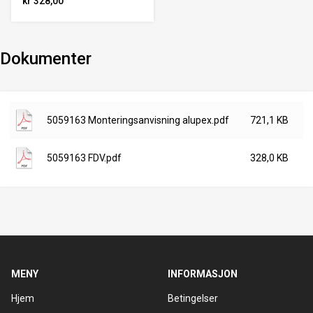
kr 328,00
Dokumenter
5059163 Monteringsanvisning alupex.pdf
721,1 KB
5059163 FDV.pdf
328,0 KB
MENY
INFORMASJON
Hjem
Betingelser