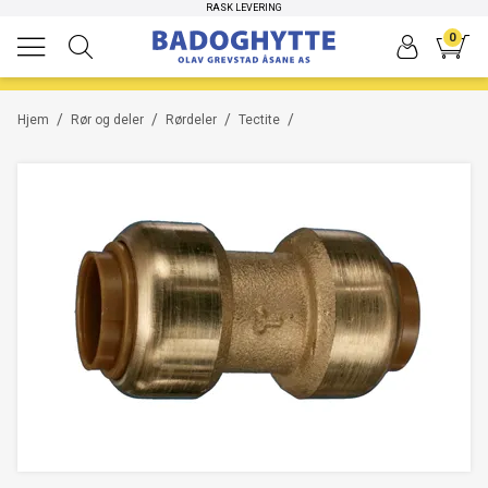
HØYKVALITETS PRODUKTER
RASK LEVERING
0
/
/
/
/
Hjem
Rør og deler
Rørdeler
Tectite