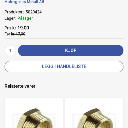
Holmgrens Metall AB
Produktnr.
5020424
Lager
På lager
kr 19,00
Pris
Før
kr 47,00
KJØP
LEGG I HANDLELISTE
Relaterte varer