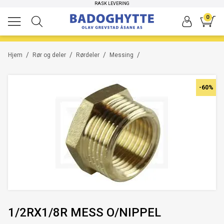
RASK LEVERING
-60%
0
/
/
/
/
Hjem
Rør og deler
Rørdeler
Messing
-60%
1/2RX1/8R MESS O/NIPPEL