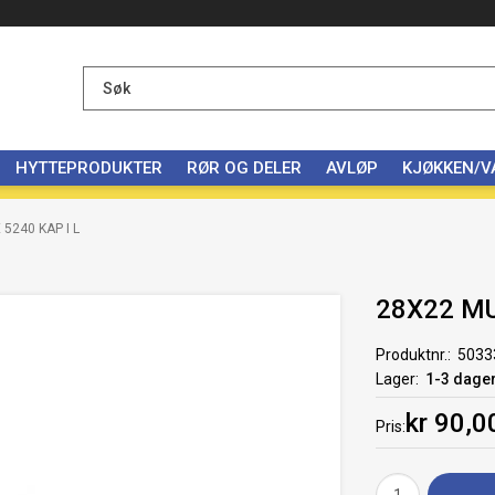
HYTTEPRODUKTER
RØR OG DELER
AVLØP
KJØKKEN/
5240 KAP I L
28X22 MU
Produktnr.
5033
Lager
1-3 dage
kr 90,0
Pris