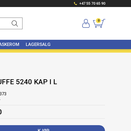
+47 55 70 65 90
0
VASKEROM
LAGERSALG
FFE 5240 KAP I L
373
r
0
KJØP