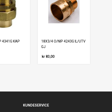
P 4341G KAP
18X3/4 O/NIP 4243G IL/UTV
GJ
kr 83,00
KUNDESERVICE