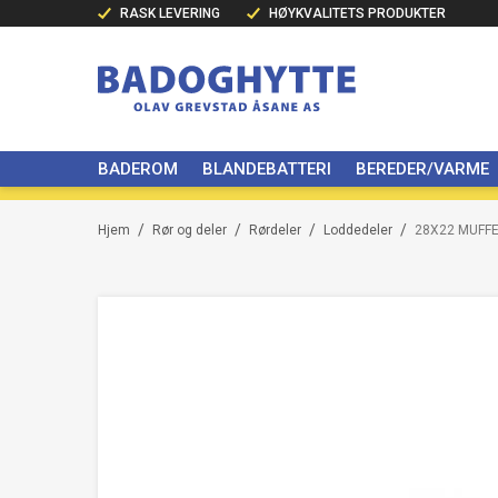
RASK LEVERING
HØYKVALITETS PRODUKTER
BADEROM
BLANDEBATTERI
BEREDER/VARME
/
/
/
/
Hjem
Rør og deler
Rørdeler
Loddedeler
28X22 MUFFE 