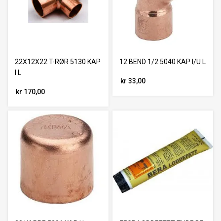
22X12X22 T-RØR 5130 KAP
12 BEND 1/2 5040 KAP I/U L
I L
kr 33,00
kr 170,00