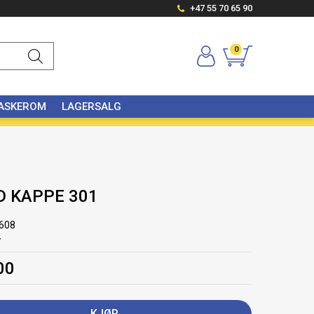
+47 55 70 65 90
0
VASKEROM
LAGERSALG
D KAPPE 301
608
r
00
KJØP