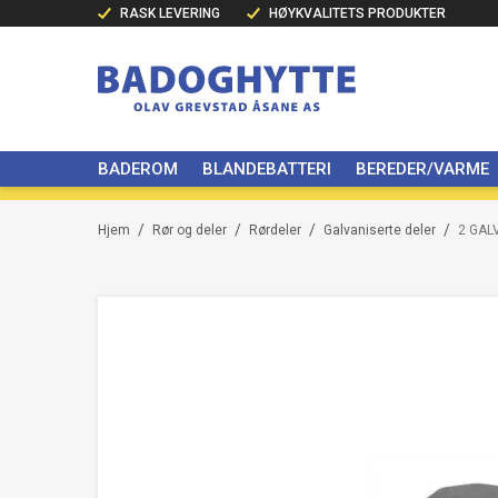
RASK LEVERING
HØYKVALITETS PRODUKTER
BADEROM
BLANDEBATTERI
BEREDER/VARME
/
/
/
/
Hjem
Rør og deler
Rørdeler
Galvaniserte deler
2 GAL