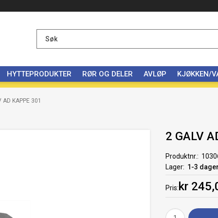
HYTTEPRODUKTER
RØR OG DELER
AVLØP
KJØKKEN/
V AD KAPPE 301
2 GALV A
Produktnr.
1030
Lager
1-3 dage
kr 245,
Pris