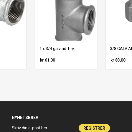
1 x 3/4 galv ad T-rør
3/8 GALV A
kr 61,00
kr 83,00
NYHETSBREV
REGISTRER