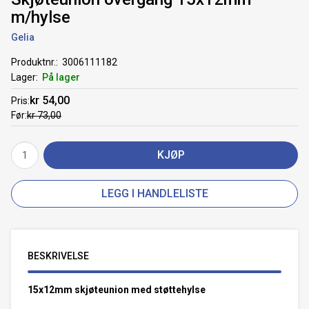
m/hylse
Gelia
Produktnr.
3006111182
Lager
På lager
kr 54,00
Pris
Før
kr 73,00
KJØP
LEGG I HANDLELISTE
BESKRIVELSE
15x12mm skjøteunion med støttehylse