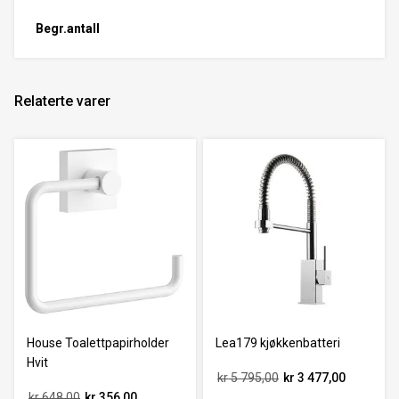
Begr.antall
Relaterte varer
House Toalettpapirholder
Lea179 kjøkkenbatteri
Hvit
kr 5 795,00
kr 3 477,00
kr 648,00
kr 356,00