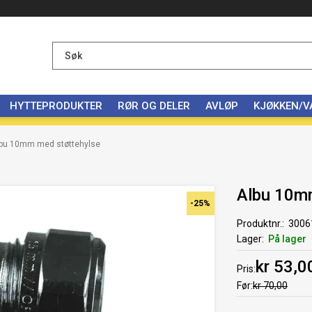
HYTTEPRODUKTER
RØR OG DELER
AVLØP
KJØKKEN/
bu 10mm med støttehylse
Albu 10m
-25%
Produktnr.
3006
Lager
På lager
kr 53,0
Pris
Før
kr 70,00