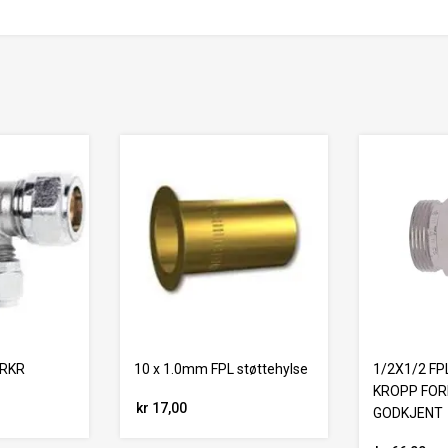
ORKR
10 x 1.0mm FPL støttehylse
1/2X1/2 FP
KROPP FOR
kr 17,00
GODKJENT