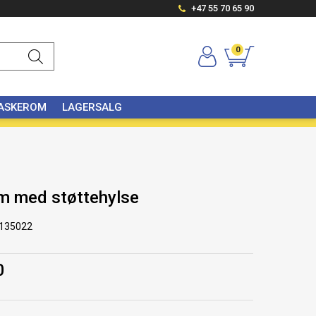
+47 55 70 65 90
-45%
0
VASKEROM
LAGERSALG
m med støttehylse
135022
0