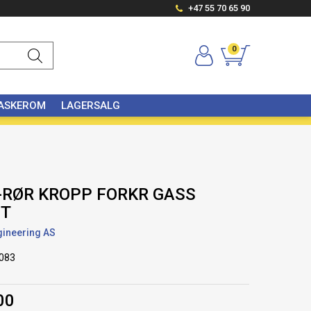
+47 55 70 65 90
0
VASKEROM
LAGERSALG
T-RØR KROPP FORKR GASS
NT
gineering AS
083
00