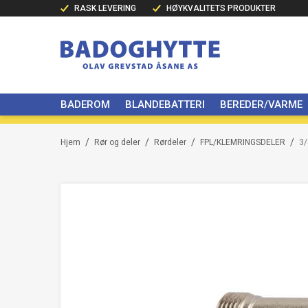
RASK LEVERING
HØYKVALITETS PRODUKTER
BADEROM
BLANDEBATTERI
BEREDER/VARME
/
/
/
/
Hjem
Rør og deler
Rørdeler
FPL/KLEMRINGSDELER
3