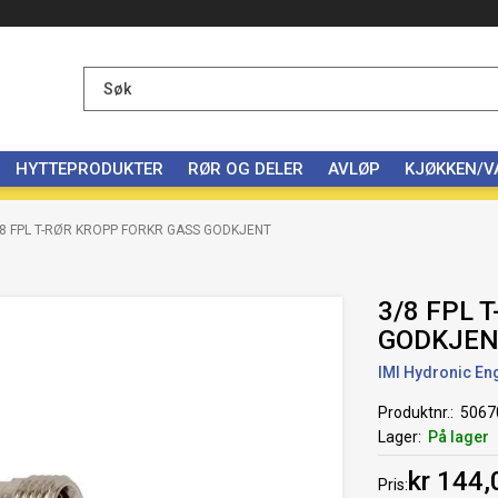
HYTTEPRODUKTER
RØR OG DELER
AVLØP
KJØKKEN/
/8 FPL T-RØR KROPP FORKR GASS GODKJENT
3/8 FPL 
GODKJE
IMI Hydronic En
Produktnr.
5067
Lager
På lager
kr 144,
Pris