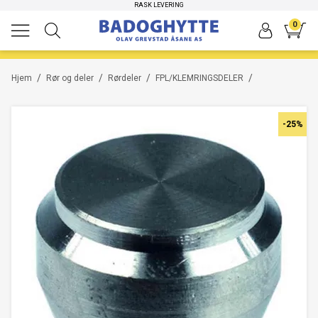
HØYKVALITETS PRODUKTER
RASK LEVERING
-45%
0
/
/
/
/
Hjem
Rør og deler
Rørdeler
FPL/KLEMRINGSDELER
-25%