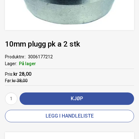
10mm plugg pk a 2 stk
Produktnr.
3006177212
Lager
På lager
kr 28,00
Pris
Før
kr 38,00
KJØP
LEGG I HANDLELISTE