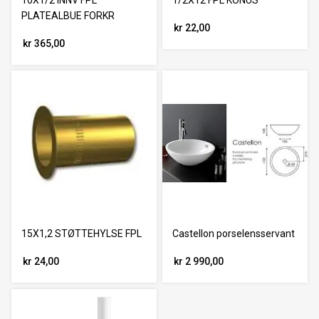
10X1/2 INNV FPL
1/2X12 FPL KONUS
PLATEALBUE FORKR
kr 22,00
kr 365,00
15X1,2 STØTTEHYLSE FPL
Castellon porselensservant
kr 24,00
kr 2 990,00