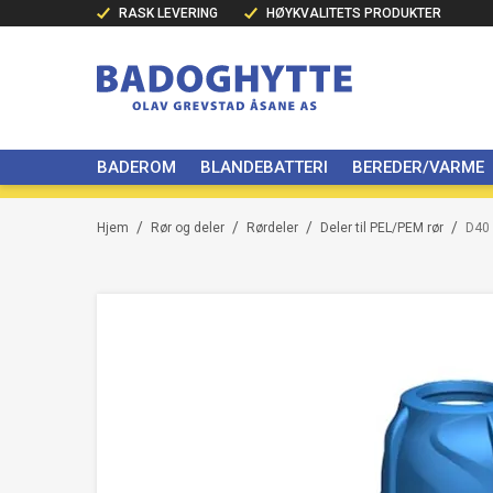
RASK LEVERING
HØYKVALITETS PRODUKTER
BADEROM
BLANDEBATTERI
BEREDER/VARME
/
/
/
/
Hjem
Rør og deler
Rørdeler
Deler til PEL/PEM rør
D40