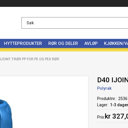
HYTTEPRODUKTER
RØR OG DELER
AVLØP
KJØKKEN/
 IJOINT T-RØR PP FOR PE OG PEX RØR
D40 IJOI
Polyrak
Produktnr.
2536
Lager
1-3 dage
kr 327,
Pris