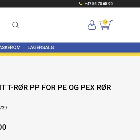
+47 55 70 65 90
0
VASKEROM
LAGERSALG
NT T-RØR PP FOR PE OG PEX RØR
739
r
00