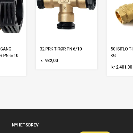
RGANG
32 PRK T-RØR PN 6/10
50 ISIFLO T
 PN 6/10
KG
kr 932,00
kr 2 401,00
NYHETSBREV