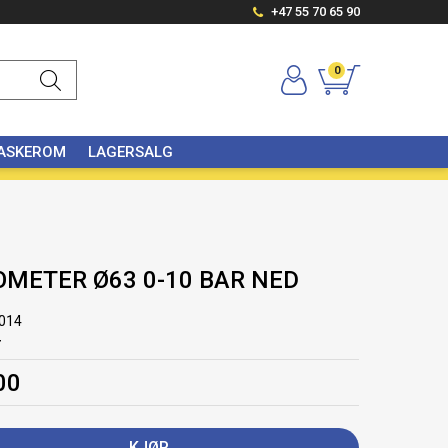
+47 55 70 65 90
0
VASKEROM
LAGERSALG
OMETER Ø63 0-10 BAR NED
014
r
00
KJØP