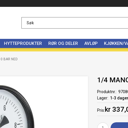
HYTTEPRODUKTER
RØR OG DELER
AVLØP
KJØKKEN/
10 BAR NED
1/4 MAN
Produktnr.
9708
Lager
1-3 dage
kr 337,
Pris