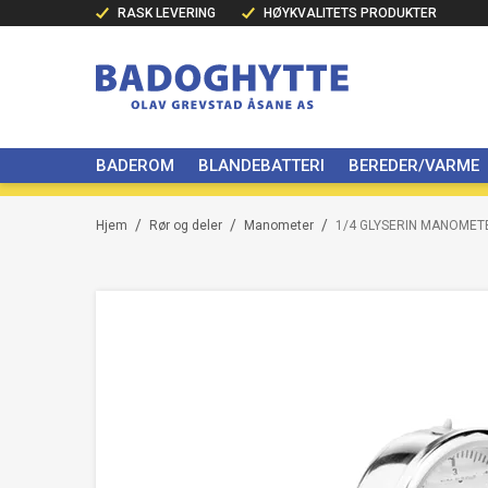
RASK LEVERING
HØYKVALITETS PRODUKTER
BADEROM
BLANDEBATTERI
BEREDER/VARME
/
/
/
Hjem
Rør og deler
Manometer
1/4 GLYSERIN MANOMETE