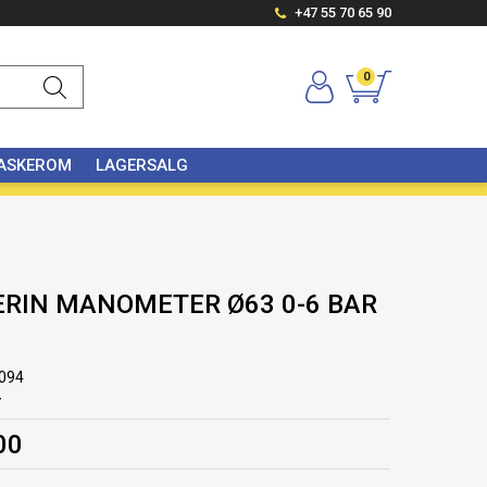
+47 55 70 65 90
0
VASKEROM
LAGERSALG
ERIN MANOMETER Ø63 0-6 BAR
094
r
00