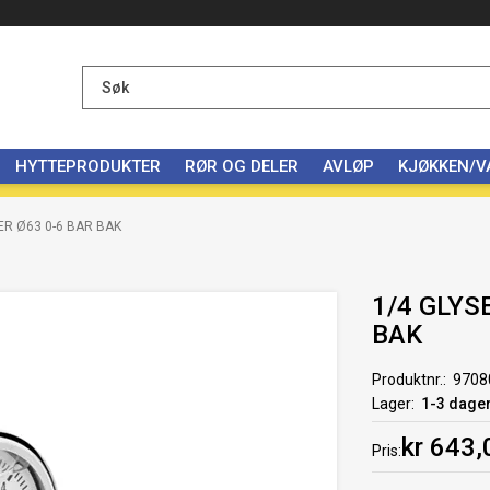
HYTTEPRODUKTER
RØR OG DELER
AVLØP
KJØKKEN/
R Ø63 0-6 BAR BAK
1/4 GLYS
BAK
Produktnr.
9708
Lager
1-3 dage
kr 643,
Pris