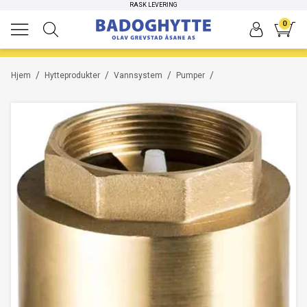
HØYKVALITETS PRODUKTER
RASK LEVERING
0
/
/
/
/
Hjem
Hytteprodukter
Vannsystem
Pumper