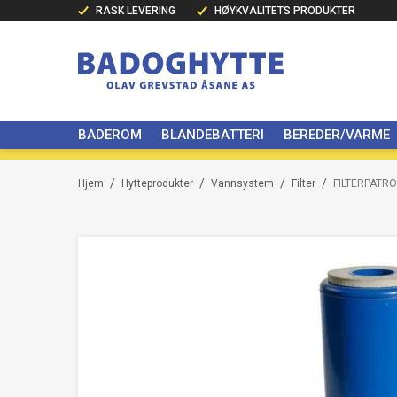
RASK LEVERING
HØYKVALITETS PRODUKTER
BADEROM
BLANDEBATTERI
BEREDER/VARME
/
/
/
/
Hjem
Hytteprodukter
Vannsystem
Filter
FILTERPATRO