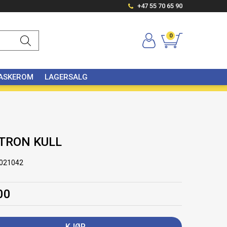
+47 55 70 65 90
0
VASKEROM
LAGERSALG
ATRON KULL
021042
00
KJØP